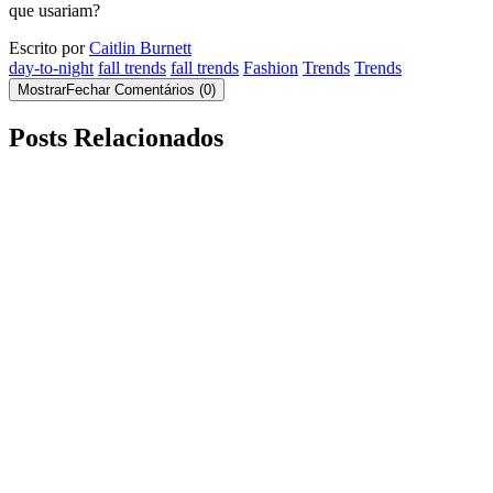
que usariam?
Escrito por
Caitlin Burnett
day-to-night
fall trends
fall trends
Fashion
Trends
Trends
Mostrar
Fechar
Comentários
(
0
)
Posts Relacionados