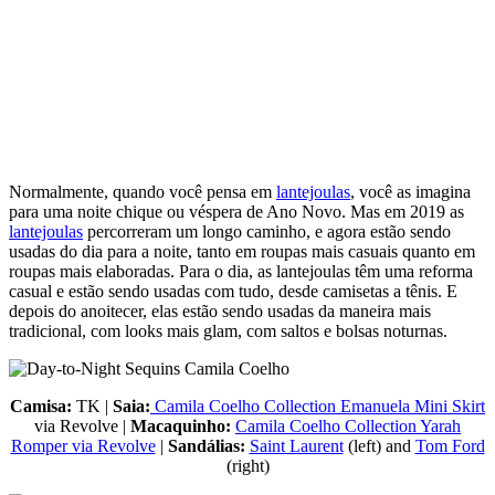
Normalmente, quando você pensa em
lantejoulas
, você as imagina
para uma noite chique ou véspera de Ano Novo. Mas em 2019 as
lantejoulas
percorreram um longo caminho, e agora estão sendo
usadas do dia para a noite, tanto em roupas mais casuais quanto em
roupas mais elaboradas. Para o dia, as lantejoulas têm uma reforma
casual e estão sendo usadas com tudo, desde camisetas a tênis. E
depois do anoitecer, elas estão sendo usadas da maneira mais
tradicional, com looks mais glam, com saltos e bolsas noturnas.
Camisa:
TK |
Saia:
Camila Coelho Collection Emanuela Mini Skirt
via Revolve |
Macaquinho:
Camila Coelho Collection Yarah
Romper via Revolve
|
Sandálias:
Saint Laurent
(left) and
Tom Ford
(right)