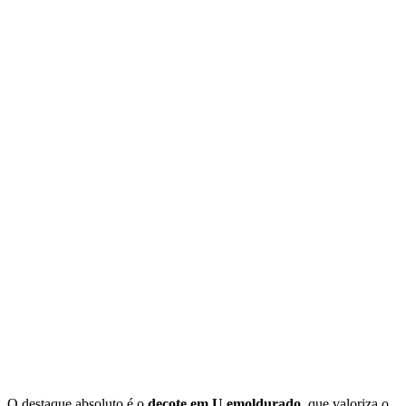
O destaque absoluto é o
decote em U emoldurado
, que valoriza o