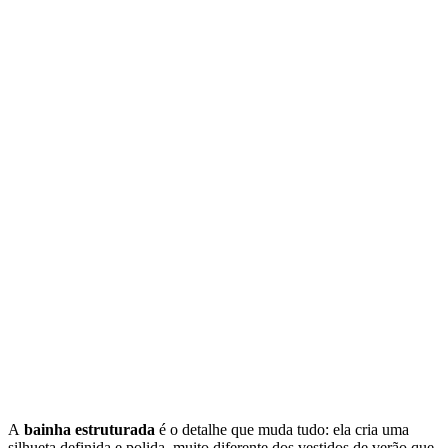
A
bainha estruturada
é o detalhe que muda tudo: ela cria uma
silhueta definida e polida, muito diferente dos vestidos de verão que